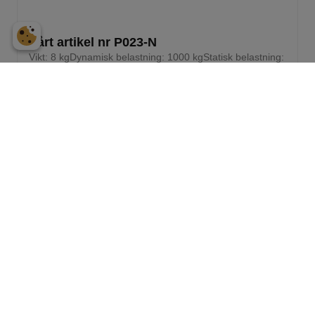
Vårt artikel nr P023-N
Vikt: 8 kgDynamisk belastning: 1000 kgStatisk belastning:
3000 kgLogistik: 40 st/pallplats (120 x 80 x 240
Läs mer »