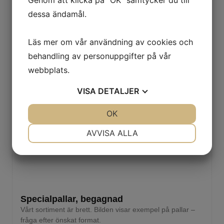
dessa ändamål.
Läs mer om vår användning av cookies och
behandling av personuppgifter på vår
webbplats.
VISA
DETALJER
JA
NEJ
OK
JA
NEJ
NÖDVÄNDIG
INSTÄLLNINGAR
AVVISA ALLA
JA
NEJ
JA
NEJ
MARKNADSFÖRING
STATISTIK
Specialpallar, begagnad
Vårt sortiment är brett. Bilden visar exempel på pallar –
fråga efter önskat format.