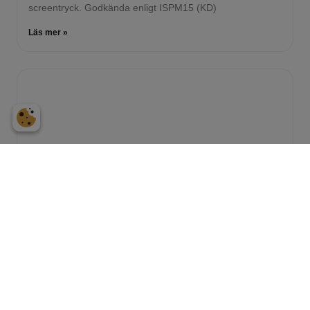
screentryck. Godkända enligt ISPM15 (KD)
Läs mer »